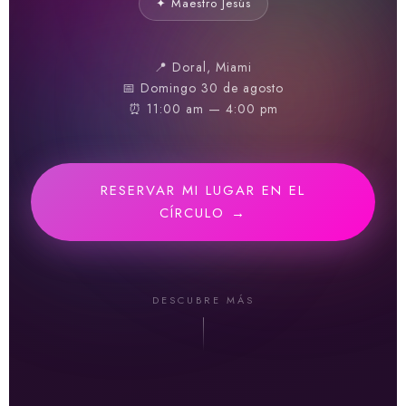
✦ Maestro Jesús
📍 Doral, Miami
📅 Domingo 30 de agosto
⏰ 11:00 am — 4:00 pm
RESERVAR MI LUGAR EN EL
CÍRCULO →
DESCUBRE MÁS