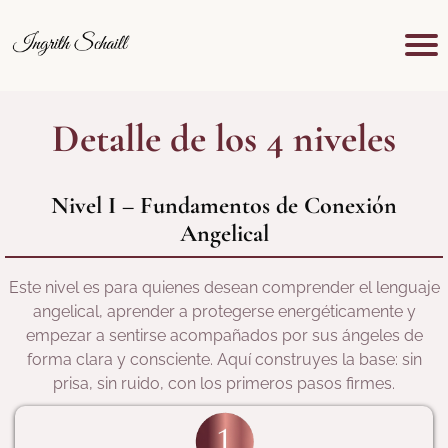
Tr
ab
aja
Detalle de los 4 niveles
co
n
mi
Nivel I – Fundamentos de Conexión
go
Angelical
Es
cu
ela
Este nivel es para quienes desean comprender el lenguaje
In
angelical, aprender a protegerse energéticamente y
sh
empezar a sentirse acompañados por sus ángeles de
a
forma clara y consciente. Aquí construyes la base: sin
prisa, sin ruido, con los primeros pasos firmes.
So
br
e