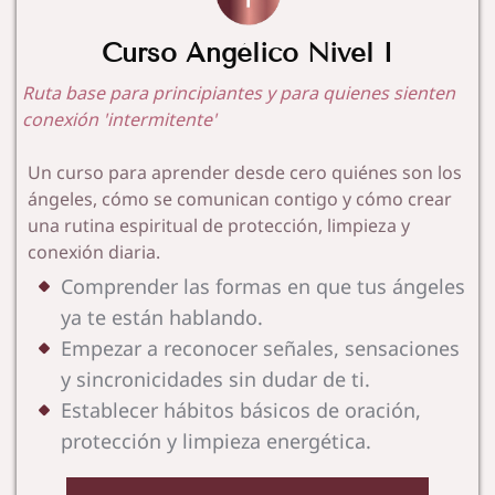
In
gri
Curso Angélico Nivel I
th
Ruta base para principiantes y para quienes sienten
Te
conexión 'intermitente'
sti
m
Un curso para aprender desde cero quiénes son los
on
ángeles, cómo se comunican contigo y cómo crear
ios
una rutina espiritual de protección, limpieza y
Co
conexión diaria.
nt
act
Comprender las formas en que tus ángeles
o
ya te están hablando.
Empezar a reconocer señales, sensaciones
y sincronicidades sin dudar de ti.
Establecer hábitos básicos de oración,
protección y limpieza energética.